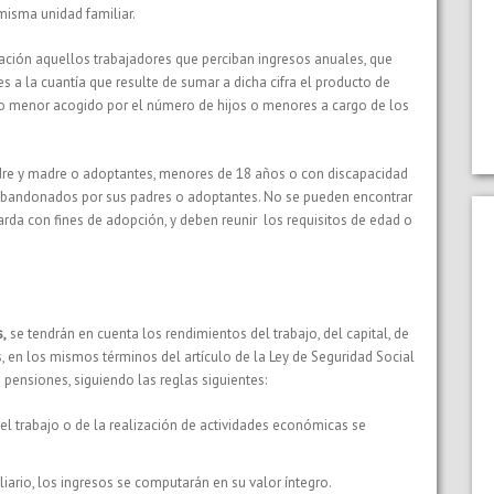
misma unidad familiar.
ación aquellos trabajadores que perciban ingresos anuales, que
s a la cuantía que resulte de sumar a dicha cifra el producto de
o o menor acogido por el número de hijos o menores a cargo de los
dre y madre o adoptantes, menores de 18 años o con discapacidad
s abandonados por sus padres o adoptantes. No se pueden encontrar
rda con fines de adopción, y deben reunir los requisitos de edad o
s,
se tendrán en cuenta los rendimientos del trabajo, del capital, de
 en los mismos términos del artículo de la Ley de Seguridad Social
ensiones, siguiendo las reglas siguientes:
del trabajo o de la realización de actividades económicas se
iario, los ingresos se computarán en su valor íntegro.