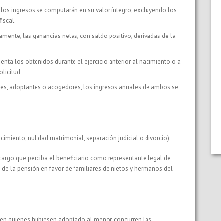
, los ingresos se computarán en su valor íntegro, excluyendo los
iscal.
mente, las ganancias netas, con saldo positivo, derivadas de la
enta los obtenidos durante el ejercicio anterior al nacimiento o a
olicitud
res, adoptantes o acogedores, los ingresos anuales de ambos se
ecimiento, nulidad matrimonial, separación judicial o divorcio):
 cargo que perciba el beneficiario como representante legal de
 de la pensión en favor de familiares de nietos y hermanos del
 en quienes hubiesen adoptado al menor, concurren las