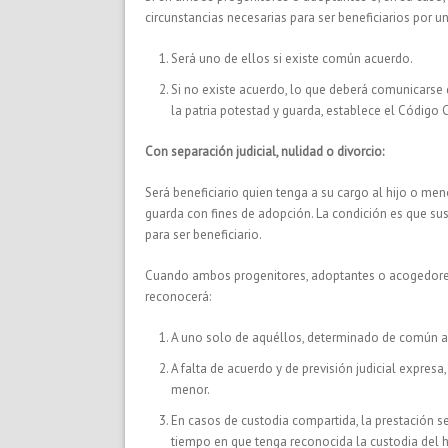
circunstancias necesarias para ser beneficiarios por u
Será uno de ellos si existe común acuerdo.
Si no existe acuerdo, lo que deberá comunicarse d
la patria potestad y guarda, establece el Código Ci
Con separación judicial, nulidad o divorcio:
Será beneficiario quien tenga a su cargo al hijo o m
guarda con fines de adopción. La condición es que sus
para ser beneficiario.
Cuando ambos progenitores, adoptantes o acogedores l
reconocerá:
A uno solo de aquéllos, determinado de común a
A falta de acuerdo y de previsión judicial expresa
menor.
En casos de custodia compartida, la prestación se
tiempo en que tenga reconocida la custodia del h