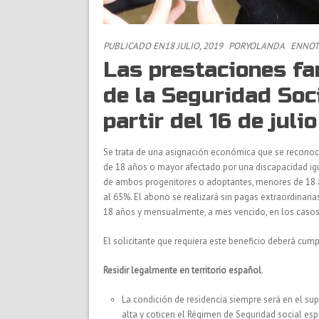
PUBLICADO EN18 JULIO, 2019
POR
YOLANDA
EN
NOT
Las prestaciones fa
de la Seguridad Soc
partir del 16 de juli
Se trata de una asignación económica que se reconoce
de 18 años o mayor afectado por una discapacidad igu
de ambos progenitores o adoptantes, menores de 18 a
al 65%. El abono se realizará sin pagas extraordinari
18 años y mensualmente, a mes vencido, en los casos
El solicitante que requiera este beneficio deberá cumpl
Residir legalmente en territorio español
.
La condición de residencia siempre será en el su
alta y coticen el Régimen de Seguridad social es