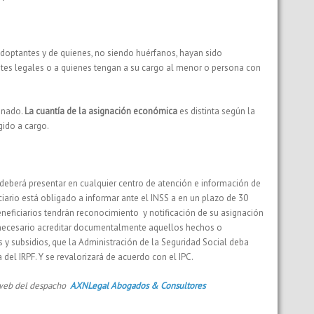
doptantes y de quienes, no siendo huérfanos, hayan sido
tes legales o a quienes tengan a su cargo al menor o persona con
onado.
La cuantía de la asignación económica
es distinta según la
gido a cargo.
deberá presentar en cualquier centro de atención e información de
ciario está obligado a informar ante el INSS a en un plazo de 30
neficiarios tendrán reconocimiento y notificación de su asignación
 necesario acreditar documentalmente aquellos hechos o
s y subsidios, que la Administración de la Seguridad Social deba
del IRPF. Y se revalorizará de acuerdo con el IPC.
a web del despacho
AXNLegal Abogados & Consultores