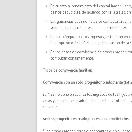
En cuanto al rendimiento del capital inmobiliario
gastos deducibles, de acuerdo con la legislación f
Las ganancias patrimoniales se computarán, única
venta de bienes muebles de bienes inmuebles.
Para el cómputo de los ingresos, se tendrán en cu
la adopción o de la fecha de presentación de la s
En los casos de convivencia de ambos progenito
computan conjuntamente.
Tipos de convivencia familiar.
Convivencia con un solo progenitor o adoptante
(fall
El INSS no tiene en cuenta los ingresos de los hijos a
éstos y que son resultado de la pensión de orfandad y
causante.
Ambos progenitores o adoptantes son beneficiarios:
Si en ambos progenitores o adoptantes o, en su caso,