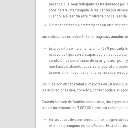
pesar de que sean trabajadores trasladados por s
considerará interrumpida la residencia por ausen
cuando la ausencia está motivada por causas de 
No tener derecho a prestaciones en otro régimen 
Los solicitantes no deberán tener ingresos anuales, d
Esta cuantía se incrementa en un 15% por cada hij
el caso de hijos con discapacidad el real decreto
condición de beneficiario de la asignación por h
huérfanos o abandonados, será requisito indispen
la pensión en favor de familiares, no superen el l
Los hijos con discapacidad y mayores de 18 años que 
las asignaciones que, por ellos, corresponde a sus pr
Cuando se trate de familias numerosas, los ingresos 
con un incremento de 3.002,00 euros por cada hijo a car
En los casos de convivencia de los progenitores 
este límite, ninguno es beneficiario. Esta situaci