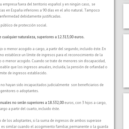
u empresa fuera del territorio español y en ningún caso, se
cias en España inferiores a 90 días en el año natural. Tampoco
enfermedad debidamente justificadas.
público de protección social.
e cualquier naturaleza,
superiores a
12.313,00 euros.
o o menor acogido a cargo, a partir del segundo, incluido éste. En
 no establece un límite de ingresos para el reconocimiento de la
ijo o menor acogido. Cuando se trate de menores sin discapacidad,
sable que los ingresos anuales, incluida, la pensión de orfandad o
ímite de ingresos establecido.
no hayan sido incapacitados judicialmente son beneficiarios de
ogenitores o adoptantes.
anuales no serán superiores a 18.532,00
euros, con 3 hijos a cargo,
go a partir del cuarto, incluido éste.
o de los adoptantes, si la suma de ingresos de ambos superase
ón es similar cuando el acogimiento familiar, permanente o la guarda