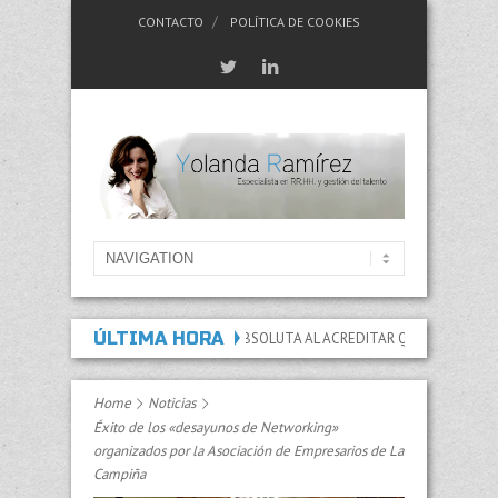
CONTACTO
POLÍTICA DE COOKIES
ÚLTIMA HORA
INCAPACIDAD PERMANENTE ABSOLUTA AL ACREDITAR QUE LAS LESIONES Y SEC
Home
Noticias
Éxito de los «desayunos de Networking»
organizados por la Asociación de Empresarios de La
Campiña