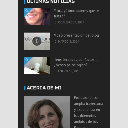
ÚLTIMAS NOTICIAS
Y tú… ¿Cómo quieres que te
traten?
OCTUBRE 24, 2014
Vídeo presentación del blog
MARZO 8, 2014
Tensión, roces, conflictos…
¿Acoso psicológico?
ENERO 18, 2015
ACERCA DE MI
Profesional con
amplia trayectoria
y experiencia en
los diferentes
ámbitos de los
Recursos