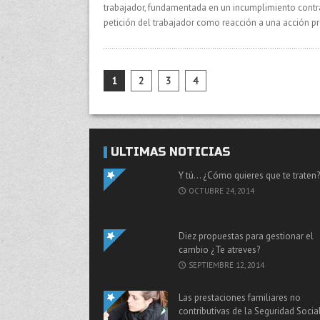
trabajador, fundamentada en un incumplimiento contract
petición del trabajador como reacción a una acción pr
1
2
3
4
ÚLTIMAS NOTICIAS
Y tú… ¿Cómo quieres que te traten?
OCTUBRE 24, 2014
Diez propuestas para gestionar el
cambio ¿Te atreves?
SEPTIEMBRE 12, 2014
Las prestaciones familiares no
contributivas de la Seguridad Socia