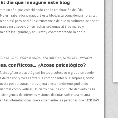
 El día que inauguré este blog
te un año que, coincidiendo con la celebración del Día
 Mujer Trabajadora, inauguré este blog. Esta coincidencia no es tal,
erlo así, pero se dió la circunstancia de que mi voluntad de poner
ieran a mi disposición en fechas próximas al 8 de marzo y,
ha para inaugurarlo, y aquí estoy, conmemorando la doble
O 18, 2015
PORYOLANDA
EN
LABORAL
,
NOTICIAS
,
OPINIÓN
ces, conflictos… ¿Acoso psicológico?
nflictos ¿Acoso psicológico? En todo colectivo o grupo se pueden
es de tensión y roces entre sus componentes y la empresa, como
esta por personas, no es ajena a este fenómeno, pudiendo
izontal como vertical. Un cierto nivel de conflicto derivado de la
 divergencia de intereses, visiones distintas sobre una misma
en las interrelaciones que existen entre las personas que
LEER MÁS