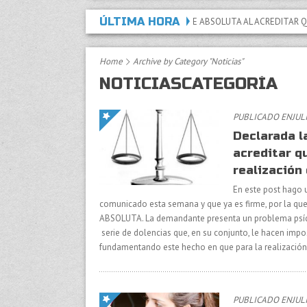
ÚLTIMA HORA
LARADA LA INCAPACIDAD PERMANENTE ABSOLUTA AL ACREDITAR QUE LAS LESI
Home
Archive by Category "Noticias"
NOTICIASCATEGORÍA
PUBLICADO ENJULI
Declarada 
acreditar q
realización 
En este post hago 
comunicado esta semana y que ya es firme, por la que
ABSOLUTA. La demandante presenta un problema psíqu
serie de dolencias que, en su conjunto, le hacen impos
fundamentando este hecho en que para la realización
PUBLICADO ENJULI