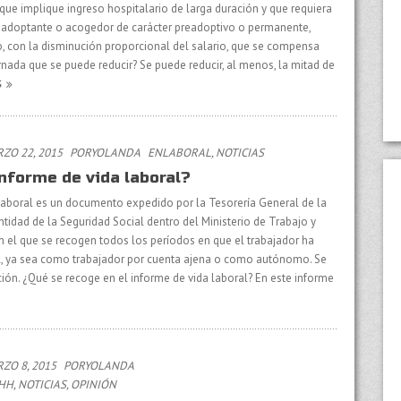
ue implique ingreso hospitalario de larga duración y que requiera
r, adoptante o acogedor de carácter preadoptivo o permanente,
o, con la disminución proporcional del salario, que se compensa
rnada que se puede reducir? Se puede reducir, al menos, la mitad de
S
ZO 22, 2015
PORYOLANDA
EN
LABORAL
,
NOTICIAS
informe de vida laboral?
 laboral es un documento expedido por la Tesorería General de la
ntidad de la Seguridad Social dentro del Ministerio de Trabajo y
n el que se recogen todos los períodos en que el trabajador ha
al, ya sea como trabajador por cuenta ajena o como autónomo. Se
ción. ¿Qué se recoge en el informe de vida laboral? En este informe
ZO 8, 2015
PORYOLANDA
RHH
,
NOTICIAS
,
OPINIÓN