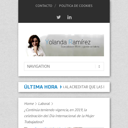
CONTACTO
POLÍTICA DE COOKIES
ÚLTIMA HORA
D PERMANENTE ABSOLUTA AL ACREDITAR QUE LAS LESIONES Y SECUELAS IMPI
Home
Laboral
¿Continúa teniendo vigencia, en 2019, la
celebración del Día Internacional de la Mujer
Trabajadora?