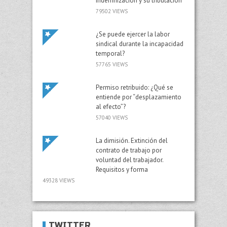
indemnización y su tributación
79502 VIEWS
¿Se puede ejercer la labor
sindical durante la incapacidad
temporal?
57765 VIEWS
Permiso retribuido: ¿Qué se
entiende por “desplazamiento
al efecto”?
57040 VIEWS
La dimisión. Extinción del
contrato de trabajo por
voluntad del trabajador.
Requisitos y forma
49328 VIEWS
TWITTER