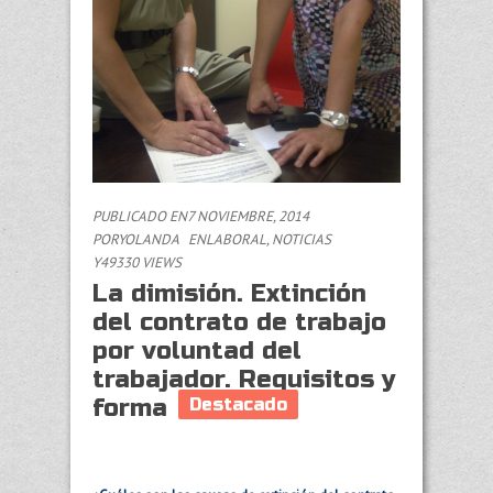
PUBLICADO EN7 NOVIEMBRE, 2014
POR
YOLANDA
EN
LABORAL
,
NOTICIAS
Y49330 VIEWS
La dimisión. Extinción
del contrato de trabajo
por voluntad del
trabajador. Requisitos y
forma
Destacado