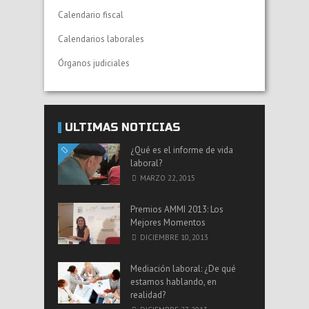
Calendario fiscal
Calendarios laborales
Órganos judiciales
ÚLTIMAS NOTICIAS
¿Qué es el informe de vida
laboral?
MARZO 22, 2015
Premios AMMI 2013: Los
Mejores Momentos
DICIEMBRE 10, 2013
Mediación laboral: ¿De qué
estamos hablando, en
realidad?