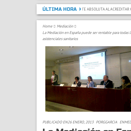
ÚLTIMA HORA
DECLARADA LA INCAPACIDAD PERMANENTE ABSOLUTA AL ACREDITAR QUE LAS 
Home
Mediación
La Mediación en España puede ser rentable para todas l
asistenciales sanitarios
PUBLICADO EN26 ENERO, 2013
POR
GGARCIA
EN
MED