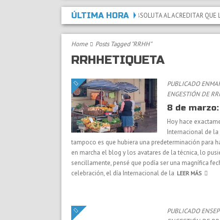
ÚLTIMA HORA
CLARADA LA INCAPACIDAD PERMANENTE ABSOLUTA AL ACREDITAR QUE LAS LES
Home
Posts Tagged "RRHH"
RRHHETIQUETA
PUBLICADO ENMAR
EN
GESTIÓN DE R
8 de marzo:
Hoy hace exactamen
Internacional de la
tampoco es que hubiera una predeterminación para hac
en marcha el blog y los avatares de la técnica, lo pus
sencillamente, pensé que podía ser una magnífica fec
celebración, el día Internacional de la
LEER MÁS
PUBLICADO ENSEPT