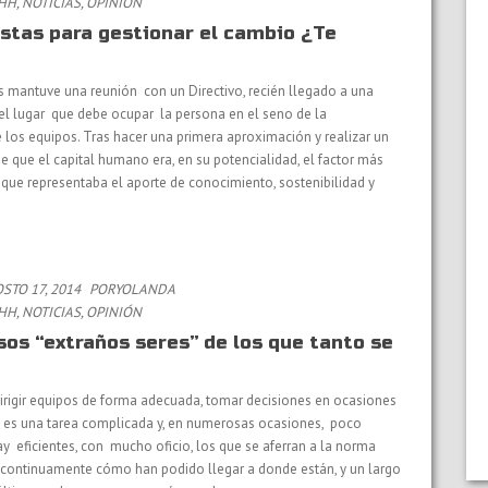
RHH
,
NOTICIAS
,
OPINIÓN
stas para gestionar el cambio ¿Te
mantuve una reunión con un Directivo, recién llegado a una
el lugar que debe ocupar la persona en el seno de la
 los equipos. Tras hacer una primera aproximación y realizar un
de que el capital humano era, en su potencialidad, el factor más
 que representaba el aporte de conocimiento, sostenibilidad y
TO 17, 2014
PORYOLANDA
RHH
,
NOTICIAS
,
OPINIÓN
sos “extraños seres” de los que tanto se
r, dirigir equipos de forma adecuada, tomar decisiones en ocasiones
c. es una tarea complicada y, en numerosas ocasiones, poco
ay eficientes, con mucho oficio, los que se aferran a la norma
 continuamente cómo han podido llegar a donde están, y un largo