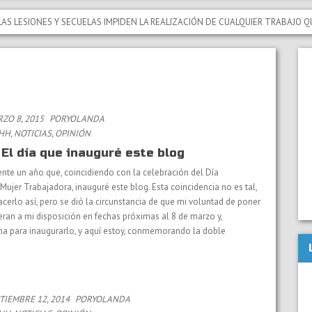
IONES Y SECUELAS IMPIDEN LA REALIZACIÓN DE CUALQUIER TRABAJO QUE NO
ZO 8, 2015
PORYOLANDA
RHH
,
NOTICIAS
,
OPINIÓN
 El día que inauguré este blog
te un año que, coincidiendo con la celebración del Día
 Mujer Trabajadora, inauguré este blog. Esta coincidencia no es tal,
erlo así, pero se dió la circunstancia de que mi voluntad de poner
ieran a mi disposición en fechas próximas al 8 de marzo y,
ha para inaugurarlo, y aquí estoy, conmemorando la doble
IEMBRE 12, 2014
PORYOLANDA