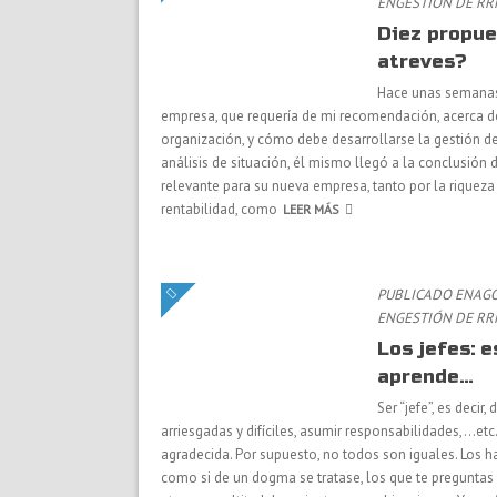
EN
GESTIÓN DE R
Diez propue
atreves?
Hace unas semanas 
empresa, que requería de mi recomendación, acerca d
organización, y cómo debe desarrollarse la gestión de
análisis de situación, él mismo llegó a la conclusión 
relevante para su nueva empresa, tanto por la riqueza
rentabilidad, como
LEER MÁS
PUBLICADO ENAGOS
EN
GESTIÓN DE R
Los jefes: e
aprende…
Ser “jefe”, es deci
arriesgadas y difíciles, asumir responsabilidades,…et
agradecida. Por supuesto, no todos son iguales. Los h
como si de un dogma se tratase, los que te preguntas