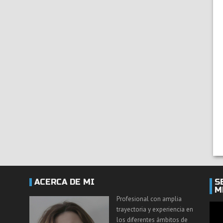
ACERCA DE MI
S
M
Profesional con amplia
trayectoria y experiencia en
los diferentes ámbitos de