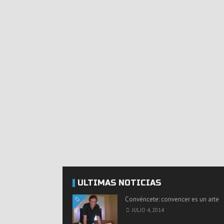
ÚLTIMAS NOTICIAS
Convéncete: convencer es un arte
JULIO 4, 2014