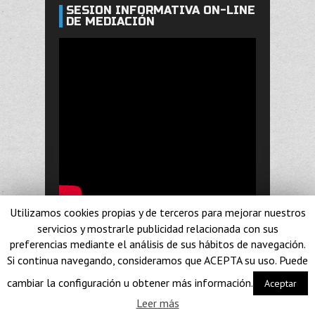
SESIÓN INFORMATIVA ON-LINE
DE MEDIACIÓN
Utilizamos cookies propias y de terceros para mejorar nuestros
servicios y mostrarle publicidad relacionada con sus
preferencias mediante el análisis de sus hábitos de navegación.
© Yolanda Ramirez 2014. Diseño realizado por
Si continua navegando, consideramos que ACEPTA su uso. Puede
Paramo Network
cambiar la configuración u obtener más información.
Aceptar
Leer más
CONTACTO
POLÍTICA DE COOKIES