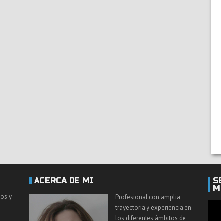
ACERCA DE MI
S
M
ios y
Profesional con amplia
trayectoria y experiencia en
los diferentes ámbitos de