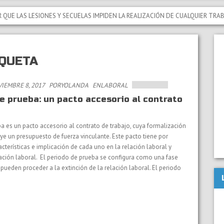
S LESIONES Y SECUELAS IMPIDEN LA REALIZACIÓN DE CUALQUIER TRABAJO Q
QUETA
IEMBRE 8, 2017
PORYOLANDA
EN
LABORAL
de prueba: un pacto accesorio al contrato
a es un pacto accesorio al contrato de trabajo, cuya formalización
uye un presupuesto de fuerza vinculante. Este pacto tiene por
acterísticas e implicación de cada uno en la relación laboral y
lación laboral. El periodo de prueba se configura como una fase
 pueden proceder a la extinción de la relación laboral. El periodo