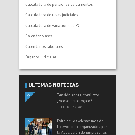
Calculadora de pensiones de alimentos
Calculadora de tasas judiciales
Calculadora de variación del IPC
Calendario fiscal
Calendarios laborales
Órganos judiciales
ÚLTIMAS NOTICIAS
Tensión, roces, conflictos…
¿Acoso psicológico?
ENERO 18, 2015
Éxito de los «desayunos de
Networking» organizados por
la Asociación de Empresarios