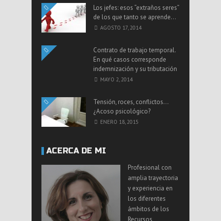
Los jefes: esos “extraños seres”
de los que tanto se aprende…
AGOSTO 17, 2014
Contrato de trabajo temporal.
En qué casos corresponde
indemnización y su tributación
MAYO 2, 2014
Tensión, roces, conflictos…
¿Acoso psicológico?
ENERO 18, 2015
ACERCA DE MI
Profesional con
amplia trayectoria
y experiencia en
los diferentes
ámbitos de los
Recursos