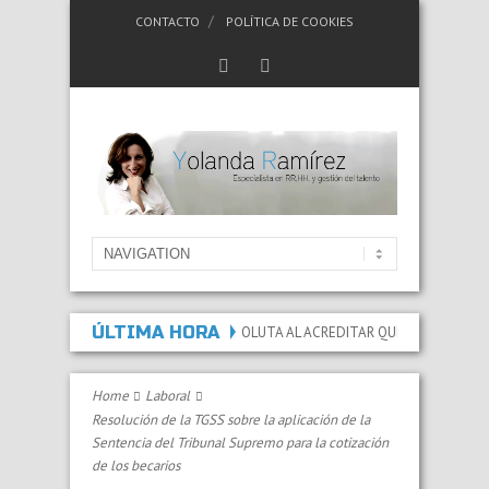
CONTACTO
POLÍTICA DE COOKIES
ÚLTIMA HORA
 INCAPACIDAD PERMANENTE ABSOLUTA AL ACREDITAR QUE LAS LESIONES Y SE
Home
Laboral
Resolución de la TGSS sobre la aplicación de la
Sentencia del Tribunal Supremo para la cotización
de los becarios