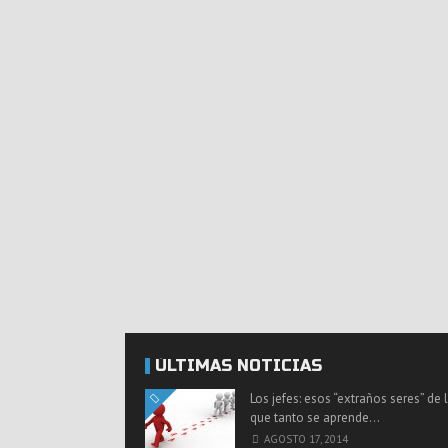
ÚLTIMAS NOTICIAS
Los jefes: esos “extraños seres” de 
que tanto se aprende…
AGOSTO 17, 2014