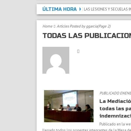
ÚLTIMA HORA
ERMANENTE ABSOLUTA AL ACREDITAR QUE LAS LESIONES Y SECUELAS IMPIDEN
Home
Articles Posted by ggarcia
(Page 2)
TODAS LAS PUBLICACIO
PUBLICADO ENENER
La Mediació
todas las p
indemnizaci
Publicado en la we
llegado todos los ponentes integrantes de la Mesa de 