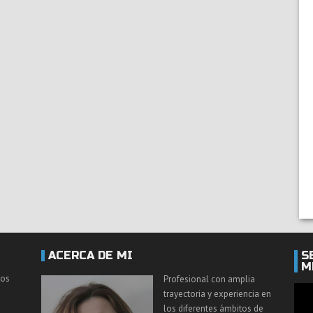
ACERCA DE MI
S
M
los
Profesional con amplia
trayectoria y experiencia en
los diferentes ámbitos de