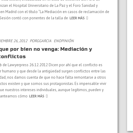
zan el Hospital Universitario de La Paz y el Foro Sanidad y
 en Madrid con el título “La Mediación en casos de reclamación de
 Sesión contó con ponentes de la talla de
LEER MÁS
EMBRE 26, 2012
PORGGARCIA
EN
OPINIÓN
que por bien no venga: Mediación y
conflictos
b de Lawyerpress 26.12.2012 Dicen por ahí que el conflicto es
er humano y que desde la antigüedad surgen conflictos entre las
idad, nos damos cuenta de que no hace falta remontarse a otros
ictos existen y que somos sus protagonistas. Es impensable vivir
que nuestros intereses individuales, aunque legítimos, pueden y
plantearnos cómo
LEER MÁS