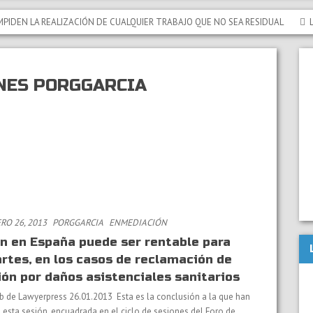
 LA REALIZACIÓN DE CUALQUIER TRABAJO QUE NO SEA RESIDUAL
LAS P
NES PORGGARCIA
O 26, 2013
PORGGARCIA
EN
MEDIACIÓN
n en España puede ser rentable para
artes, en los casos de reclamación de
ón por daños asistenciales sanitarios
b de Lawyerpress 26.01.2013 Esta es la conclusión a la que han
esta sesión, encuadrada en el ciclo de sesiones del Foro de