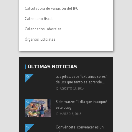
Calculadora de variación del IPC
Calendario fiscal
Calendarios laborales
Órganos judiciales
ÚLTIMAS NOTICIAS
Los jefes: esos “extraños seres”
de los que tanto se aprende…
AGOSTO 17, 2014
8 de marzo: El día que inauguré
este blog
MARZO 8, 2015
Convéncete: convencer es un