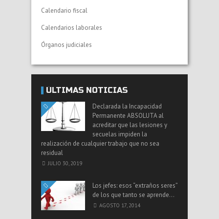
Calendario fiscal
Calendarios laborales
Órganos judiciales
ÚLTIMAS NOTICIAS
Declarada la Incapacidad
Permanente ABSOLUTA al
acreditar que las lesiones y
secuelas impiden la
realización de cualquier trabajo que no sea
residual
JULIO 30, 2019
Los jefes: esos “extraños seres”
de los que tanto se aprende…
AGOSTO 17, 2014